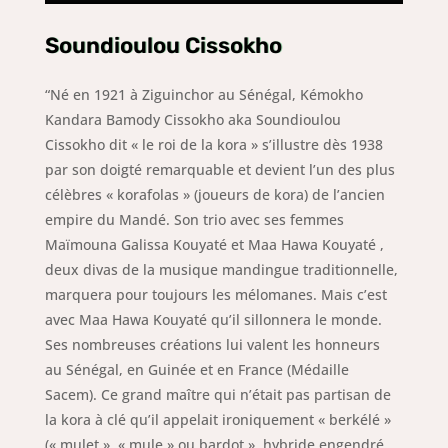
Soundioulou Cissokho
“Né en 1921 à Ziguinchor au Sénégal, Kémokho
Kandara Bamody Cissokho aka Soundioulou
Cissokho dit « le roi de la kora » s’illustre dès 1938
par son doigté remarquable et devient l’un des plus
célèbres « korafolas » (joueurs de
kora
) de l’ancien
empire du Mandé. Son trio avec ses femmes
Maïmouna Galissa Kouyaté et
Maa Hawa Kouyaté
,
deux divas de la
musique mandingue
traditionnelle,
marquera pour toujours les mélomanes. Mais c’est
avec
Maa Hawa Kouyaté
qu’il sillonnera le monde.
Ses nombreuses créations lui valent les honneurs
au
Sénégal
, en
Guinée
et en France (Médaille
Sacem). Ce grand maître qui n’était pas partisan de
la
kora
à clé qu’il appelait ironiquement « berkélé »
(« mulet », « mule » ou bardot », hybride engendré