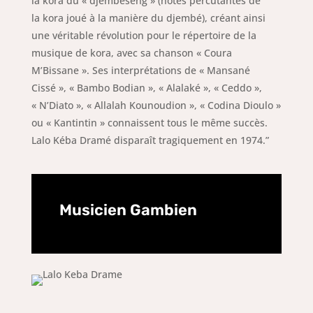
la
kora
du « djembeseng » (notes percutantes de
la
kora
joué à la manière du
djembé
), créant ainsi
une véritable révolution pour le répertoire de la
musique de
kora
, avec sa chanson « Coura
M’Bissane ». Ses interprétations de « Mansané
Cissé », « Bambo Bodian », « Alalaké », « Ceddo »,
« N’Diato », « Allalah Kounoudion », « Codina Dioulo »
ou « Kantintin » connaissent tous le même succès.
Lalo Kéba Dramé disparaît tragiquement en 1974.”
Musicien Gambien