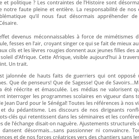
 et politique ? Les contraintes de l’Histoire sont désorma
notre faute pleine et entière. La responsabilité de nos é
oblématique qu’il nous faut désormais appréhender de
Césaire.
 effet devenus méconnaissables à force de mimétismes dé
le, fesses en l’air, croyant singer ce qui se fait de mieux
aux cils et les lèvres rougies donnent aux jeunes filles des 
oleil d’Afrique. Cette Afrique, visible aujourd’hui à trave
nt. Un trait.
est jalonnée de hauts faits de guerriers qui ont opposé
ines. Que de penseurs! Que de Sagesse! Que de Savoirs…Ma
a été réécrite et émasculée. Les médias ne valorisent 
ment interroger les programmes scolaires en vigueur dans
 de Jean Dard pour le Sénégal! Toutes les références à nos v
et du pédantisme. Les discours de nos dirigeants ronfl
s-clés qui retentissent dans les séminaires et les confére
es de l’échange disait-on naguère. Ajustements structurels 
t dansent désormais…sans passionner ni convaincre. T
nces et de nos forces créatrices vers des chantiers sans l