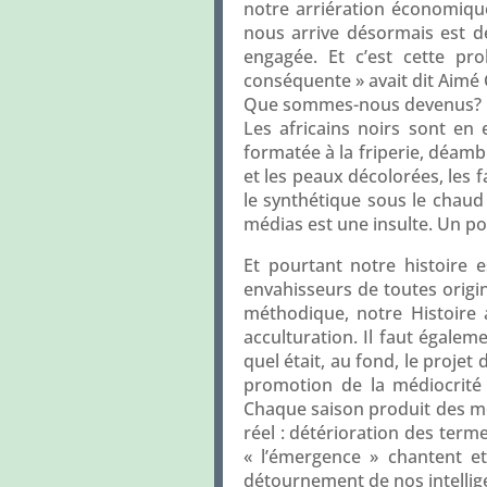
notre arriération économique
nous arrive désormais est de 
engagée. Et c’est cette pr
conséquente » avait dit Aimé 
Que sommes-nous devenus?
Les africains noirs sont en
formatée à la friperie, déambu
et les peaux décolorées, les f
le synthétique sous le chaud s
médias est une insulte. Un poi
Et pourtant notre histoire 
envahisseurs de toutes orig
méthodique, notre Histoire 
acculturation. Il faut égale
quel était, au fond, le projet
promotion de la médiocrité 
Chaque saison produit des mot
réel : détérioration des term
« l’émergence » chantent e
détournement de nos intellige