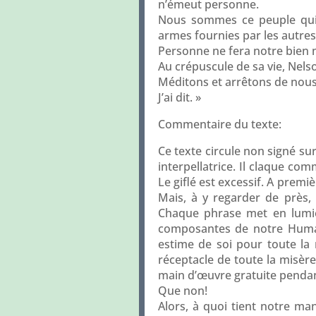
n’émeut personne.
Nous sommes ce peuple qui, p
armes fournies par les autres
Personne ne fera notre bien 
Au crépuscule de sa vie, Nels
Méditons et arrêtons de nous l
J’ai dit. »
Commentaire du texte:
Ce texte circule non signé sur
interpellatrice. Il claque com
Le giflé est excessif. A premi
Mais, à y regarder de près,
Chaque phrase met en lumièr
composantes de notre Humanit
estime de soi pour toute la 
réceptacle de toute la misèr
main d’œuvre gratuite pendant 
Que non!
Alors, à quoi tient notre man