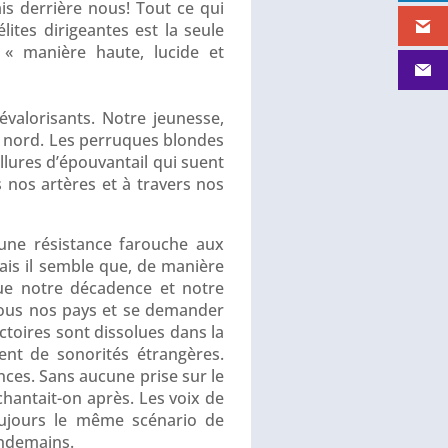
is derrière nous! Tout ce qui
lites dirigeantes est la seule
 « manière haute, lucide et
valorisants. Notre jeunesse,
 au nord. Les perruques blondes
allures d’épouvantail qui suent
rs nos artères et à travers nos
 une résistance farouche aux
is il semble que, de manière
que notre décadence et notre
 tous nos pays et se demander
ictoires sont dissolues dans la
ent de sonorités étrangères.
nces. Sans aucune prise sur le
chantait-on après. Les voix de
oujours le même scénario de
endemains.