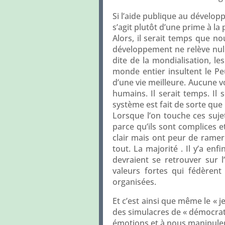
Si l’aide publique au développ
s’agit plutôt d’une prime à la
Alors, il serait temps que n
développement ne relève nulle
dite de la mondialisation, le
monde entier insultent le Peu
d’une vie meilleure. Aucune vo
humains. Il serait temps. Il 
système est fait de sorte que
Lorsque l’on touche ces suje
parce qu’ils sont complices e
clair mais ont peur de ramer
tout. La majorité . Il y’a en
devraient se retrouver sur l
valeurs fortes qui fédèrent
organisées.
Et c’est ainsi que même le « j
des simulacres de « démocrati
émotions et à nous manipule