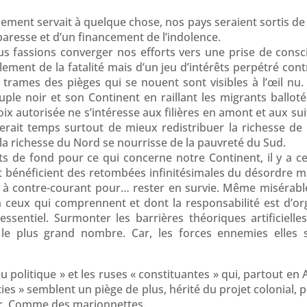
ement servait à quelque chose, nos pays seraient sortis de l
 paresse et d’un financement de l’indolence.
ous fassions converger nos efforts vers une prise de consc
ment de la fatalité mais d’un jeu d’intérêts perpétré con
s trames des pièges qui se nouent sont visibles à l’œil nu
ple noir et son Continent en raillant les migrants balloté
ix autorisée ne s’intéresse aux filières en amont et aux suit
serait temps surtout de mieux redistribuer la richesse de l
 la richesse du Nord se nourrisse de la pauvreté du Sud.
ts de fond pour ce qui concerne notre Continent, il y a ce
t bénéficient des retombées infinitésimales du désordre mon
 à contre-courant pour… rester en survie. Même misérables.
fin ceux qui comprennent et dont la responsabilité est d’or
’essentiel. Surmonter les barrières théoriques artificiell
 le plus grand nombre. Car, les forces ennemies elles
eu politique » et les ruses « constituantes » qui, partout en 
es » semblent un piège de plus, hérité du projet colonial, 
r. Comme des marionnettes.