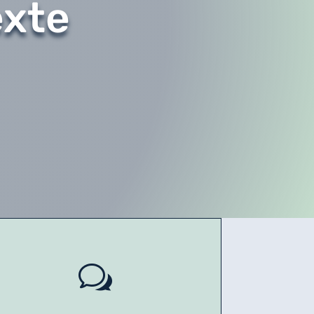
exte
w