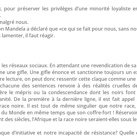
our préserver les privilèges d’une minorité loyaliste en
.
malgré nous.
on Mandela a déclaré que «ce qui se fait pour nous, sans nou
amenter, il faut réagir.
 les réseaux sociaux. En attendant une revendication de sa 
me une gifle. Une gifle énonce et sanctionne toujours un ex
ère lecture, on peut donc ressentir cette claque comme une 
 chacune des sentences renvoie à des réalités cruelles 
e le mépris ou la condescendance dont les noirs font l
é. De la première à la dernière ligne, il est fait appel
race noire. Il est tout de même singulier que notre race, 
e du Monde en même temps que son coffre-fort ! Réservoi
des siècles, l’Afrique et la race noire seraient-elles sous 
que d’initiative et notre incapacité de résistance? Quelle