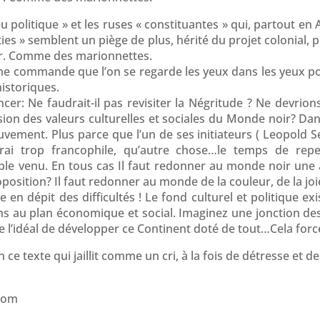
eu politique » et les ruses « constituantes » qui, partout en 
es » semblent un piège de plus, hérité du projet colonial, 
r. Comme des marionnettes.
ême commande que l’on se regarde les yeux dans les yeux p
historiques.
er: Ne faudrait-il pas revisiter la Négritude ? Ne devrion
ession des valeurs culturelles et sociales du Monde noir? D
ment. Plus parce que l’un de ses initiateurs ( Leopold S
t vrai trop francophile, qu’autre chose…le temps de r
e venu. En tous cas Il faut redonner au monde noir une
osition? Il faut redonner au monde de la couleur, de la joi
e en dépit des difficultés ! Le fond culturel et politique e
ns au plan économique et social. Imaginez une jonction des
e l’idéal de développer ce Continent doté de tout…Cela force
in ce texte qui jaillit comme un cri, à la fois de détresse et d
com