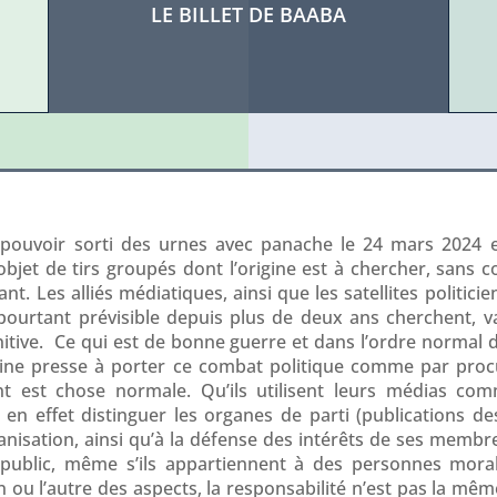
LE BILLET DE BAABA
 pouvoir sorti des urnes avec panache le 24 mars 2024 et
’objet de tirs groupés dont l’origine est à chercher, sans 
nt. Les alliés médiatiques, ainsi que les satellites politic
 pourtant prévisible depuis plus de deux ans cherchent, v
tive. Ce qui est de bonne guerre et dans l’ordre normal d
aine presse à porter ce combat politique comme par proc
nt est chose normale. Qu’ils utilisent leurs médias c
aut en effet distinguer les organes de parti (publications d
anisation, ainsi qu’à la défense des intérêts de ses memb
public, même s’ils appartiennent à des personnes mora
un ou l’autre des aspects, la responsabilité n’est pas la mêm