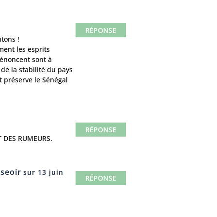
RÉPONSE
tons !
ment les esprits
dénoncent sont à
de la stabilité du pays
t préserve le Sénégal
RÉPONSE
NT DES RUMEURS.
sseoir
sur 13 juin
RÉPONSE