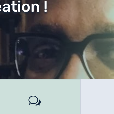
éation !
w