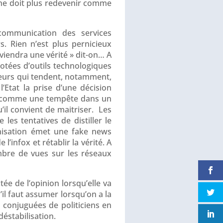
 ne doit plus redevenir comme
 communication des services
 Rien n’est plus pernicieux
iendra une vérité » dit-on… A
dotées d’outils technologiques
umeurs qui tendent, notamment,
l’Etat la prise d’une décision
mer comme une tempête dans un
u’il convient de maitriser. Les
les tentatives de distiller le
anisation émet une fake news
’infox et rétablir la vérité. A
ombre de vues sur les réseaux
tée de l’opinion lorsqu’elle va
il faut assumer lorsqu’on a la
ns conjuguées de politiciens en
éstabilisation.