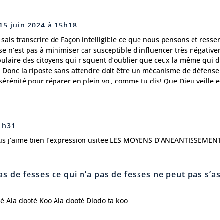
15 juin 2024 à 15h18
sais transcrire de Façon intelligible ce que nous pensons et ressen
se n’est pas à minimiser car susceptible d’influencer très négative
opulaire des citoyens qui risquent d’oublier que ceux la même qui 
! Donc la riposte sans attendre doit être un mécanisme de défense 
sérénité pour réparer en plein vol, comme tu dis! Que Dieu veille e
 1h31
us j’aime bien l’expression usitee LES MOYENS D’ANEANTISSEME
s de fesses ce qui n’a pas de fesses ne peut pas s’a
é Ala dooté Koo Ala dooté Diodo ta koo