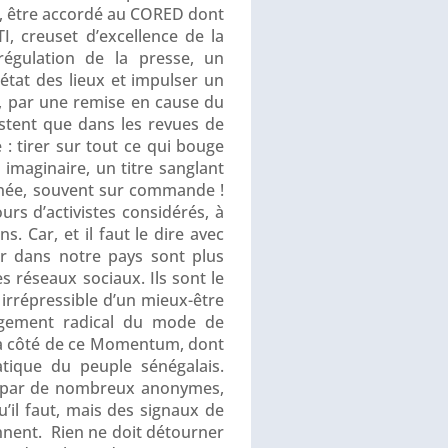
rt, être accordé au CORED dont
I, creuset d’excellence de la
régulation de la presse, un
état des lieux et impulser un
e, par une remise en cause du
istent que dans les revues de
: tirer sur tout ce qui bouge
imaginaire, un titre sanglant
minée, souvent sur commande !
rs d’activistes considérés, à
. Car, et il faut le dire avec
ir dans notre pays sont plus
 réseaux sociaux. Ils sont le
 irrépressible d’un mieux-être
angement radical du mode de
r à côté de ce Momentum, dont
atique du peuple sénégalais.
tis par de nombreux anonymes,
’il faut, mais des signaux de
ennent. Rien ne doit détourner