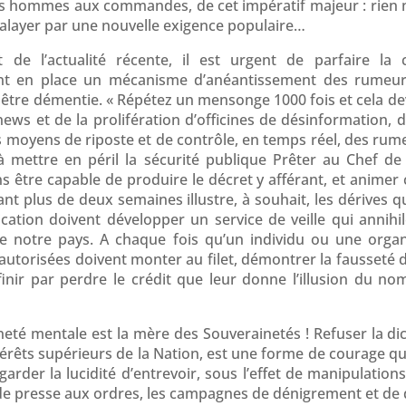
es hommes aux commandes, de cet impératif majeur : rien
 balayer par une nouvelle exigence populaire…
 de l’actualité récente, il est urgent de parfaire la
 en place un mécanisme d’anéantissement des rumeurs.
être démentie. « Répétez un mensonge 1000 fois et cela dev
 news et de la prolifération d’officines de désinformation, 
es moyens de riposte et de contrôle, en temps réel, des r
à mettre en péril la sécurité publique Prêter au Chef de 
ans être capable de produire le décret y afférant, et ani
nt plus de deux semaines illustre, à souhait, les dérives q
tion doivent développer un service de veille qui annihile 
de notre pays. A chaque fois qu’un individu ou une org
utorisées doivent monter au filet, démontrer la fausseté de l
 finir par perdre le crédit que leur donne l’illusion du n
neté mentale est la mère des Souverainetés ! Refuser la dic
térêts supérieurs de la Nation, est une forme de courage qu’
 garder la lucidité d’entrevoir, sous l’effet de manipulatio
de presse aux ordres, les campagnes de dénigrement et de d