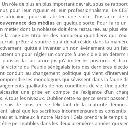
. Un rôle de plus en plus important devrait, sous ce rappo
us pour leur rigueur et leur professionnalisme. Le CEST
 africaine, pourrait abriter une sorte d’instance de 
gouvernance des médias
en quelque sorte. Pour faire un 
n métier dont la noblesse doit être restaurée, au plus vit
 la rage des titrailles des nombreux quotidiens qui n’ex
urrait prêter à sourire ou à débat réside dans la manière 
ctivement, quitte à inventer un non évènement ou un fait 
 l’attention pour régler un compte à une cible bien déter
usser la caricature jusqu’à imiter les postures et discou
a victoire du Peuple sénégalais lors des dernières élections
nt conduit au changement politique qui vient d’interven
comprendre les monologues qui sévissent dans la faune des
angements qualitatifs de nos conditions de vie. Une quête
 nécessite une prise en compte de l’exigence d’un ch
. À tous les niveaux. Oublier cette exigence serait passe
ir saisi le sens, en se félicitant de la maturité démocr
vient, ainsi que les sacrifices incommensurables consen
u et lumineux à notre Nation ! Cela prendra le temps qu
t être perceptibles dans les deux premières années qui vi