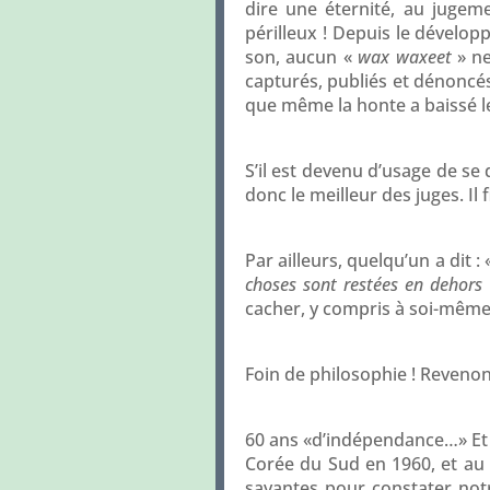
dire une éternité, au juge
périlleux ! Depuis le dévelop
son, aucun «
wax waxeet
» n
capturés, publiés et dénoncés
que même la honte a baissé l
S’il est devenu d’usage de se 
donc le meilleur des juges. Il 
Par ailleurs, quelqu’un a dit : 
choses sont restées en dehors
cacher, y compris à soi-même, 
Foin de philosophie ! Revenon
60 ans «d’indépendance…» Et c
Corée du Sud en 1960, et au
savantes pour constater notr