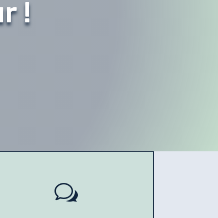
r !
w