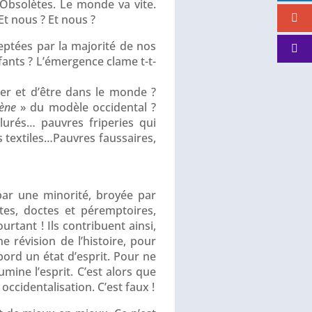
 Obsolètes. Le monde va vite.
Et nous ? Et nous ?
cceptées par la majorité de nos
fants ? L’émergence clame t-t-
er et d’être dans le monde ?
cène
» du modèle occidental ?
rlurés… pauvres friperies qui
es textiles…Pauvres faussaires,
 par une minorité, broyée par
ates, doctes et péremptoires,
tant ! Ils contribuent ainsi,
e révision de l’histoire, pour
bord un état d’esprit. Pour ne
umine l’esprit. C’est alors que
ccidentalisation. C’est faux !