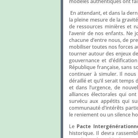
modèles authentiques ont faill
En attendant, et dans la derni
la pleine mesure de la gravité
de ressources minières et nat
l’avenir de nos enfants. Ne j
chacune d’entre nous, de pre
mobiliser toutes nos forces 
tourner autour des enjeux de
gouvernance et d’édificatio
République française, sans so
continuer à simuler. Il nous
déraillé et qu’il serait temps
et dans l’urgence, de nouvell
alliances électorales qui on
survécu aux appétits qui sur
communauté d’intérêts particu
le reniement ou un silence h
Le
Pacte Intergénérationn
historique. Il devra rassem