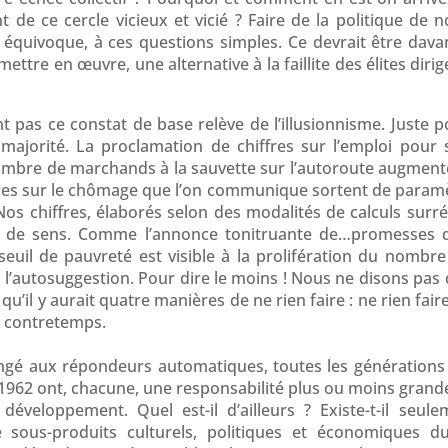
de ce cercle vicieux et vicié ? Faire de la politique de n
équivoque, à ces questions simples. Ce devrait être davan
 mettre en œuvre, une alternative à la faillite des élites di
t pas ce constat de base relève de l’illusionnisme. Juste po
 majorité. La proclamation de chiffres sur l’emploi pou
nombre de marchands à la sauvette sur l’autoroute augmente à
arres sur le chômage que l’on communique sortent de param
os chiffres, élaborés selon des modalités de calculs surréa
des de sens. Comme l’annonce tonitruante de…promesses 
seuil de pauvreté est visible à la prolifération du nombr
’autosuggestion. Pour dire le moins ! Nous ne disons pas qu
u’il y aurait quatre manières de ne rien faire : ne rien faire
e à contretemps.
ongé aux répondeurs automatiques, toutes les génératio
1962 ont, chacune, une responsabilité plus ou moins grand
développement. Quel est-il d’ailleurs ? Existe-t-il seu
de sous-produits culturels, politiques et économiques 