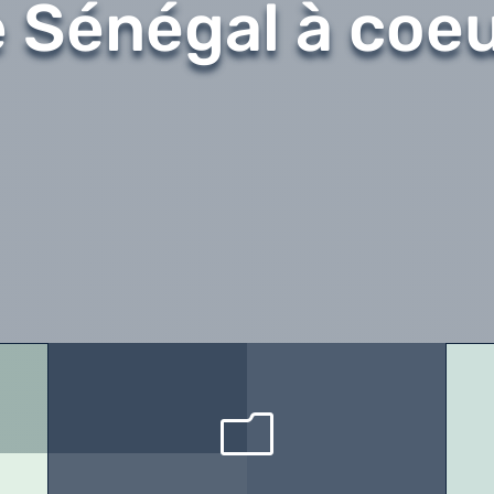
 Sénégal à coeu
m