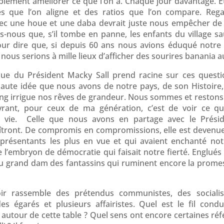
plement améliorer ce que l’on a. Chaque jour davantage. E
s que l’on aligne et des ratios que l’on compare. Rega
avec une houe et une daba devrait juste nous empêcher de 
s-nous que, s’il tombe en panne, les enfants du village sa
ur dire que, si depuis 60 ans nous avions éduqué notre 
nous serions à mille lieux d’afficher des sourires banania a
que du Président Macky Sall prend racine sur ces questi
haute idée que nous avons de notre pays, de son Histoire,
sang irrigue nos rêves de grandeur. Nous sommes et restons 
vrant, pour ceux de ma génération, c’est de voir ce q
e vie. Celle que nous avons en partage avec le Préside
îtront. De compromis en compromissions, elle est devenu
eprésentants les plus en vue et qui avaient enchanté not
l’embryon de démocratie qui faisait notre fierté. Englués
 au grand dam des fantassins qui ruminent encore la prome
oir rassemble des prétendus communistes, des socialist
des égarés et plusieurs affairistes. Quel est le fil con
 autour de cette table ? Quel sens ont encore certaines ré