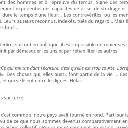
ment des hommes et à l’épreuve du temps. Signe des te
pement exponentiel des capacités de prise, de stockage et
e dure le temps d’une fleur… Les contrevérités, ou les me
. Leurs auteurs reconnus, indexés, tués du regard… Mais ils
es bras…
dédire, surtout en politique, il est impossible de renier ses
finit par démasquer les uns et par réhabiliter les autres.
«
Ce qui me tue dans l’écriture, c’est qu’elle est trop courte. Lors
!» Des choses qui, elles aussi, font partie de la vie … Ce
et qui se lisent entre les lignes. Hélas…
s sur terre.
’est comme si notre pays avait tourné en rond. Parti sur 
 vu de ce que nous sommes devenus comparativement en 20
e échec collectif ? Pourquoi et comment en est-on arrivés