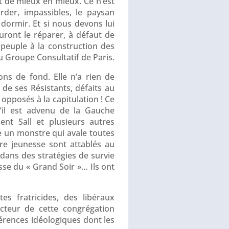
t de mieux en mieux. Ce n’est
rder, impassibles, le paysan
dormir. Et si nous devons lui
uront le réparer, à défaut de
peuple à la construction des
u Groupe Consultatif de Paris.
ons de fond. Elle n’a rien de
 de ses Résistants, défaits au
opposés à la capitulation ! Ce
u’il est advenu de la Gauche
nt Sall et plusieurs autres
e un monstre qui avale toutes
re jeunesse sont attablés au
 dans des stratégies de survie
sse du « Grand Soir »… Ils ont
es fratricides, des libéraux
ducteur de cette congrégation
férences idéologiques dont les