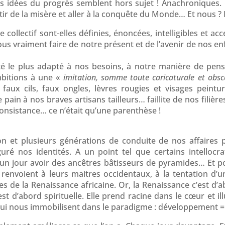
os idées du progrès semblent hors sujet ! Anachroniques.
tir de la misère et aller à la conquête du Monde… Et nous ? 
collectif sont-elles définies, énoncées, intelligibles et a
s vraiment faire de notre présent et de l’avenir de nos en
té le plus adapté à nos besoins, à notre manière de pens
bitions à une «
imitation, somme toute caricaturale et obs
aux cils, faux ongles, lèvres rougies et visages peintu
 pain à nos braves artisans tailleurs… faillite de nos filièr
onsistance… ce n’était qu’une parenthèse !
on et plusieurs générations de conduite de nos affaires
iguré nos identités. A un point tel que certains intellocr
n jour avoir des ancêtres bâtisseurs de pyramides… Et pour
renvoient à leurs maitres occidentaux, à la tentation d’un
es de la Renaissance africaine. Or, la Renaissance c’est d’a
t d’abord spirituelle. Elle prend racine dans le cœur et ill
 qui nous immobilisent dans le paradigme : développement = o