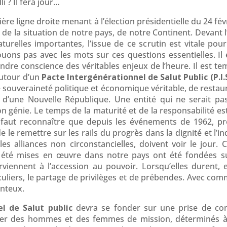
i ? Il fera jour…
ère ligne droite menant à l’élection présidentielle du 24 fév
 de la situation de notre pays, de notre Continent. Devant 
urelles importantes, l’issue de ce scrutin est vitale pou
ouons pas avec les mots sur ces questions essentielles. Il
ndre conscience des véritables enjeux de l’heure. Il est t
autour d’un
Pacte Intergénérationnel de Salut Public (P.I.
 souveraineté politique et économique véritable, de restau
n d’une Nouvelle République. Une entité qui ne serait pa
n génie. Le temps de la maturité et de la responsabilité 
 faut reconnaître que depuis les événements de 1962, pr
 de le remettre sur les rails du progrès dans la dignité et l
es alliances non circonstancielles, doivent voir le jour. C
t été mises en œuvre dans notre pays ont été fondées su
viennent à l’accession au pouvoir. Lorsqu’elles durent,
liers, le partage de privilèges et de prébendes. Avec com
onteux.
el de Salut public
devra se fonder sur une prise de con
bler des hommes et des femmes de mission, déterminés à 