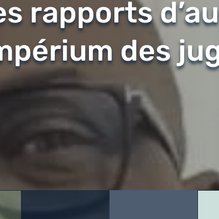
es rapports d’au
impérium des ju