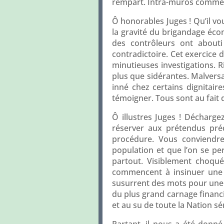
rempart. Intra-muros comme e
Ô honorables Juges ! Qu’il vo
la gravité du brigandage écon
des contrôleurs ont abouti 
contradictoire. Cet exercice
minutieuses investigations. Ri
plus que sidérantes. Malversat
inné chez certains dignitair
témoigner. Tous sont au fait d
Ô illustres Juges ! Déchargez
réserver aux prétendus pré
procédure. Vous conviendre
population et que l’on se pe
partout. Visiblement choqu
commencent à insinuer une i
susurrent des mots pour une 
du plus grand carnage financi
et au su de toute la Nation sé
Partant, il nous a été donn