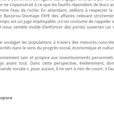
ne s’opposerait à ce que les fautifs répondent de leurs act
omme l’eau de roche. En attendant, veillons à respecter l
t Bassirou Diomaye FAYE des affaires relevant strictemen
temps est un juge impitoyable, a-t-on coutume de rappeler e
il nous semble inutile d’enfoncer des portes ouvertes car q
 de soulager les populations à travers des mesures concrè
iorités dans le sens du progrès social, économique et cultur
ironnement sain et propice aux investissements personnels e
pays avant tout. Dans cette perspective, évidemment, d
de sociale », pour autant, il ne sert à rien de courir, il fau
aspora