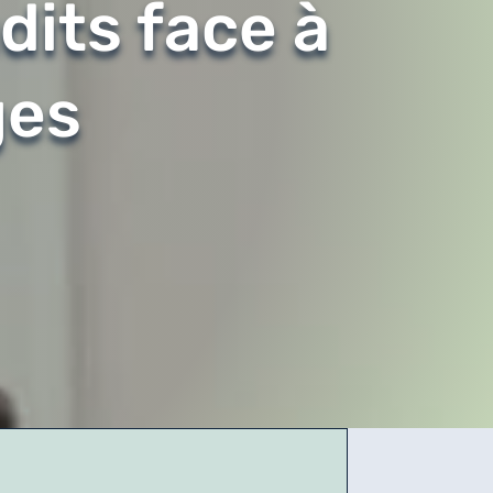
dits face à
ges