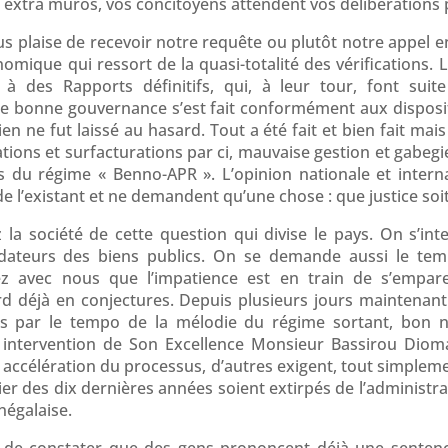
xtra muros, vos concitoyens attendent vos délibérations po
us plaise de recevoir notre requête ou plutôt notre appel e
omique qui ressort de la quasi-totalité des vérifications. L
à des Rapports définitifs, qui, à leur tour, font sui
 de bonne gouvernance s’est fait conformément aux disposit
en ne fut laissé au hasard. Tout a été fait et bien fait mai
ions et surfacturations par ci, mauvaise gestion et gabegie
es du régime « Benno-APR ». L’opinion nationale et inter
e l’existant et ne demandent qu’une chose : que justice soit 
 la société de cette question qui divise le pays. On s’inte
dateurs des biens publics. On se demande aussi le tem
z avec nous que l’impatience est en train de s’empar
rd déjà en conjectures. Depuis plusieurs jours maintena
és par le tempo de la mélodie du régime sortant, bon
ntervention de Son Excellence Monsieur Bassirou Dioma
accélération du processus, d’autres exigent, tout simplem
er des dix dernières années soient extirpés de l’administra
négalaise.
é de constater que des gens prononcent déjà une sentenc