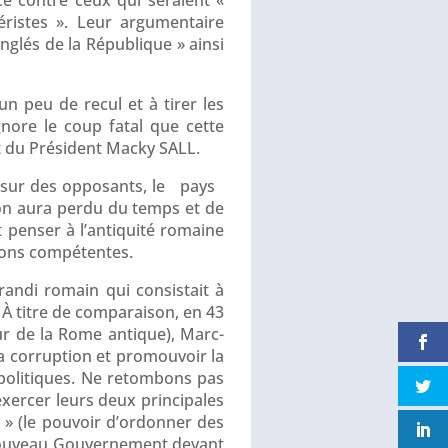
éristes ». Leur argumentaire
nglés de la République » ainsi
 un peu de recul et à tirer les
gnore le coup fatal que cette
t du Président Macky SALL.
s sur des opposants, le pays
on aura perdu du temps et de
it penser à l’antiquité romaine
ctions compétentes.
randi romain qui consistait à
e. À titre de comparaison, en 43
ur de la Rome antique), Marc-
la corruption et promouvoir la
s politiques. Ne retombons pas
 exercer leurs deux principales
m » (le pouvoir d’ordonner des
e nouveau Gouvernement devant