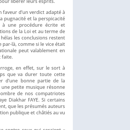
ur libérer leurs esprits.
n faveur d’un verdict adapté à
a pugnacité et la perspicacité
te à une procédure écrite et
ions de la Loi et au terme de
s hélas les conclusions restent
 par-là, comme si le vice était
nationale peut valablement en
faite.
rroge, en effet, sur le sort à
ps que va durer toute cette
er d’une bonne partie de la
nt une petite musique résonne
 nombre de nos compatriotes
ye Diakhar FAYE. Si certains
ent, que les présumés auteurs
tion publique et châtiés au vu
e contre ceux qui seraient «