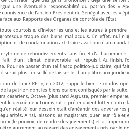
rgue une éventuelle responsabilité du patron des « Ap
connivence de l’ancien Président du Sénégal avec les « épi
face aux Rapports des Organes de contrôle de l’État.
n toute courtoisie, d’inviter les uns et les autres à prendre
 grotesque traque des biens mal acquis. En effet, nul n’i
iption et de condamnation arbitraire avait porté au manda
au rythme de rebondissements sans fin et d’acharnement
it d’un climat défavorable et répulsif. Au finish, l’
. Pour se passer d’un tel fiasco politico-judiciaire, qui fa
 il serait plus conseillé de laisser le champ libre aux juridi
vation de la « CREI », en 2012, rappelle bien le modus ope
 de la patrie » dont les biens étaient confisqués par la suit
eurs césariens, Octave (plus tard Auguste, premier empere
ent le deuxième « Triumvirat », prétendaient lutter contre 
u’en réalité leur dessein était d’anéantir des adversaire
gularités. Ainsi, laissons les magistrats jouer leur rôle et
dictio » (le pouvoir de rendre des jugements) et « l’Imperiu
il en être autrement au regard des engagements pris par l