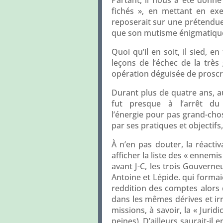
fichés », en mettant en exe
reposerait sur une prétendue 
que son mutisme énigmatique 
Quoi qu’il en soit, il sied, e
leçons de l’échec de la très
opération déguisée de proscr
Durant plus de quatre ans, 
fut presque à l’arrêt du fa
l’énergie pour pas grand-chose
par ses pratiques et objectifs,
À n’en pas douter, la réacti
afficher la liste des « ennemis
avant J-C, les trois Gouvern
Antoine et Lépide. qui formai
reddition des comptes alors q
dans les mêmes dérives et irré
missions, à savoir, la « Juri
peines). D’ailleurs saurait-